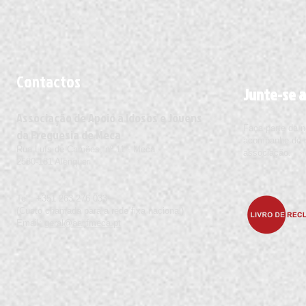
Contactos
Junte-se a
Associação de Apoio a Idosos e Jovens
Faça parte da 
da Freguesia de Meca
acompanhe de pe
Rua Luís de Camões, nº 11 - Meca
associação.
2580-181 Alenquer
Tel.: +351 263 276 033
(Custo chamada para a rede fixa nacional)
Email:
geral@aaijfmeca.pt