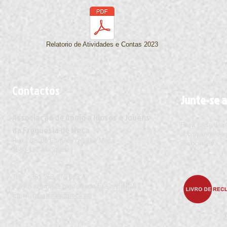
Relatorio de Atividades e Contas 2023
Contactos
Junte-se a
Associação de Apoio a Idosos e Jovens
Faça parte da 
da Freguesia de Meca
acompanhe de pe
Rua Luís de Camões, nº 11 - Meca
associação.
2580-181 Alenquer
Tel.: +351 263 276 033
(Custo chamada para a rede fixa nacional)
Email:
geral@aaijfmeca.pt